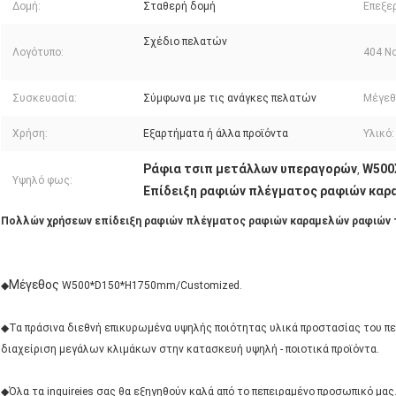
Δομή:
Σταθερή δομή
Επεξερ
Σχέδιο πελατών
Λογότυπο:
404 No
Συσκευασία:
Σύμφωνα με τις ανάγκες πελατών
Μέγεθ
Χρήση:
Εξαρτήματα ή άλλα προϊόντα
Υλικό:
Ράφια τσιπ μετάλλων υπεραγορών
W500
,
Υψηλό φως:
Επίδειξη ραφιών πλέγματος ραφιών καρ
Πολλών χρήσεων επίδειξη ραφιών πλέγματος ραφιών καραμελών ραφιών 
Μέγεθος
◆
W500*D150*H1750mm/Customized.
◆Τα πράσινα διεθνή επικυρωμένα υψηλής ποιότητας υλικά προστασίας του πε
διαχείριση μεγάλων κλιμάκων στην κατασκευή υψηλή - ποιοτικά προϊόντα.
◆Όλα τα inquireies σας θα εξηγηθούν καλά από το πεπειραμένο προσωπικό μας