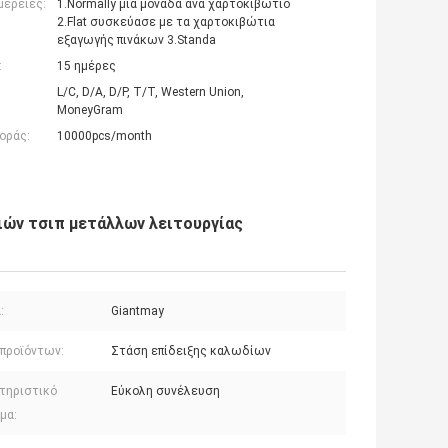
μέρειες:
1.Normally μια μονάδα ανά χαρτοκιβώτιο
2.Flat συσκεύασε με τα χαρτοκιβώτια
εξαγωγής πινάκων 3.Standa
:
15 ημέρες
L/C, D/A, D/P, T/T, Western Union,
MoneyGram
οράς:
10000pcs/month
ιών τσιπ μετάλλων λειτουργίας
:
Giantmay
 προϊόντων:
Στάση επίδειξης καλωδίων
τηριστικό
Εύκολη συνέλευση
μα: