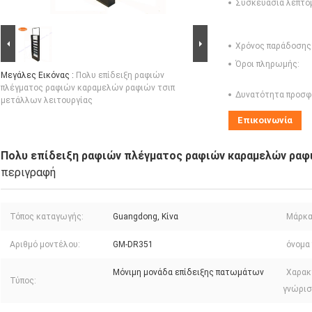
Συσκευασία λεπτο
Χρόνος παράδοσης
Όροι πληρωμής:
Μεγάλες Εικόνας :
Πολυ επίδειξη ραφιών
πλέγματος ραφιών καραμελών ραφιών τσιπ
Δυνατότητα προσφ
μετάλλων λειτουργίας
Επικοινωνία
Πολυ επίδειξη ραφιών πλέγματος ραφιών καραμελών ραφ
περιγραφή
Τόπος καταγωγής:
Guangdong, Κίνα
Μάρκα
Αριθμό μοντέλου:
GM-DR351
όνομα
Μόνιμη μονάδα επίδειξης πατωμάτων
Χαρακ
Τύπος:
γνώρισ