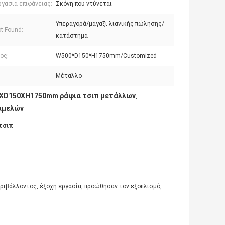
γασία επιφάνειας:
Σκόνη που ντύνεται
Υπεραγορά/μαγαζί λιανικής πώλησης/
t Found:
κατάστημα
ος:
W500*D150*H1750mm/Customized
Μέταλλο
XD150XH1750mm ράφια τσιπ μετάλλων
,
αμελών
τσιπ
ριβάλλοντος, έξοχη εργασία, προώθησαν τον εξοπλισμό,
.