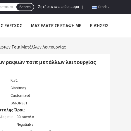
Ζητήστε ένα απόσπασμα
Search
|
Greek
ΌΣ ΈΛΕΓΧΟΣ
ΜΑΣ ΕΛΆΤΕ ΣΕ ΕΠΑΦΉ ΜΕ
ΕΙΔΉΣΕΙΣ
αφιών Τσιπ Μετάλλων Λειτουργίας
ν ραφιών τσιπ μετάλλων λειτουργίας
Κίνα
Giantmay
Customized
GM-DR351
τολής Όροι:
ίας min:
30 σύνολο
Negotiable